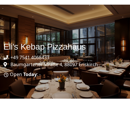
Eli’s Kebap Pizzahaus
+49 7541 4068433
Baumgartener Straße 4, 88097 Eriskirch
Open
Today
: -