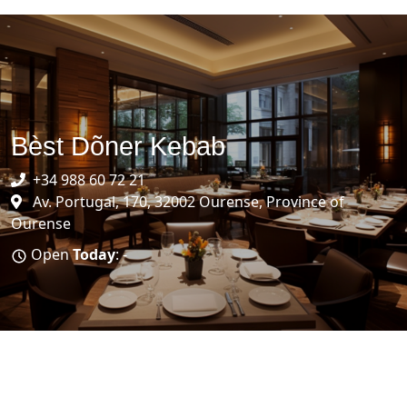
Bèst Dõner Kebab
+34 988 60 72 21
Av. Portugal, 170, 32002 Ourense, Province of
Ourense
Open
Today
: -