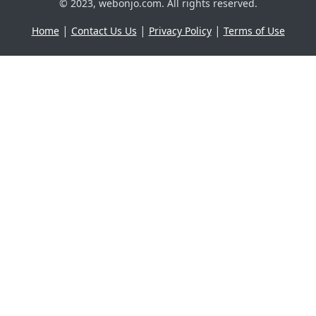
© 2023, webonjo.com. All rights reserved.
|
|
|
Home
Contact Us Us
Privacy Policy
Terms of Use