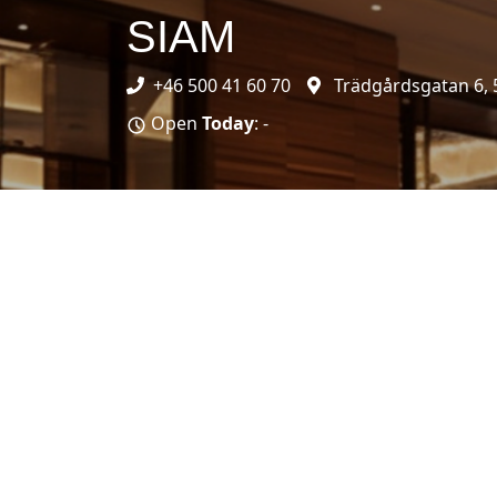
SIAM
+46 500 41 60 70
Trädgårdsgatan 6, 
Open
Today
: -