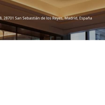
8, 28701 San Sebastián de los Reyes, Madrid, España