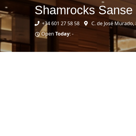
Shamrocks Sanse
+34 601 27 58 58
C. de José Murado, 
Open
Today
: -