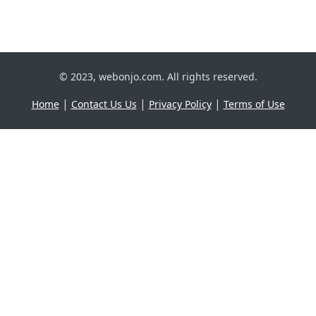
© 2023, webonjo.com. All rights reserved.
|
|
|
Home
Contact Us Us
Privacy Policy
Terms of Use