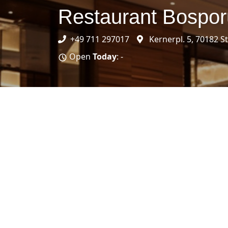
Restaurant Bospor
+49 711 297017
Kernerpl. 5, 70182 S
Open
Today
: -