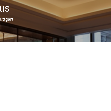
us
tuttgart