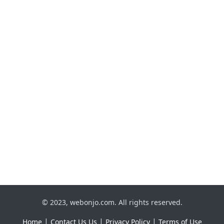
© 2023, webonjo.com. All rights reserved.
|
|
|
Home
Contact Us Us
Privacy Policy
Terms of Use