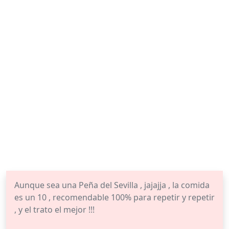
Aunque sea una Peña del Sevilla , jajajja , la comida
es un 10 , recomendable 100% para repetir y repetir
, y el trato el mejor !!!