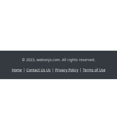
© 2023, webonjo.com. All rights reserved.
|
|
|
Home
Contact Us Us
Privacy Policy
Terms of Use