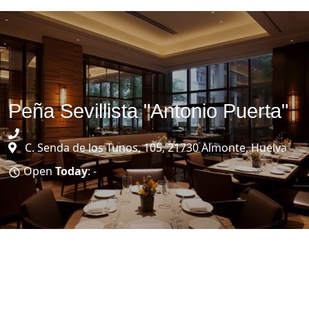
Peña Sevillista "Antonio Puerta"
C. Senda de los Tunos, 105, 21730 Almonte, Huelva
Open
Today
: -