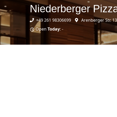
Niederberger Pizza
+49 261 98306699
Arenberger Str. 1
Open
Today
: -