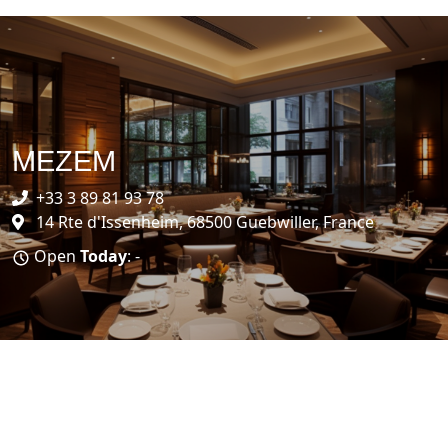
MEZEM
+33 3 89 81 93 78
14 Rte d'Issenheim, 68500 Guebwiller, France
Open
Today
: -