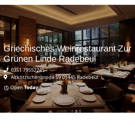
Griechisches Weinrestaurant Zur
Grünen Linde Radebeul
0351 79552245
Altkötzschenbroda 59 01445 Radebeul
Open
Today
: -