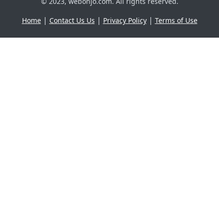
© 2023, webonjo.com. All rights reserved.
|
|
|
Home
Contact Us Us
Privacy Policy
Terms of Use