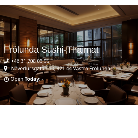
Frölunda Sushi-Thaimat
+46 31 708 09 95
Näverlursgatan 10, 421 44 Västra Frölunda
Open
Today
: -