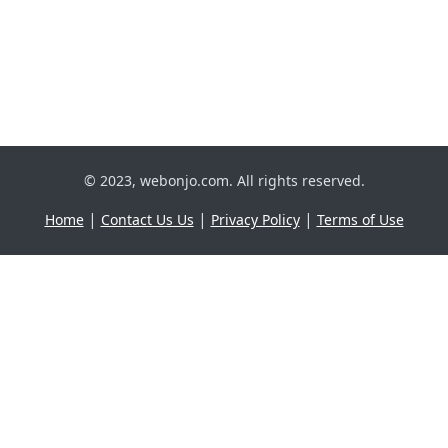
© 2023, webonjo.com. All rights reserved.
|
|
|
Home
Contact Us Us
Privacy Policy
Terms of Use