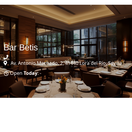
Bar Betis
Av. Antonio Machado, 2, 41440 Lora del Río, Sevilla
Open
Today
: -