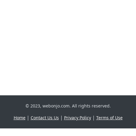
© 2023, webonjo.com. All rights reserved.
|
|
|
Home
Contact Us Us
Privacy Policy
Terms of Use