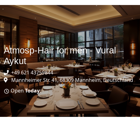
Atmosp-Hair for men - Vural
Aykut
+49 621 43759844
Mannheimer Str. 41, 68309 Mannheim, Deutschland
Open
Today
: -